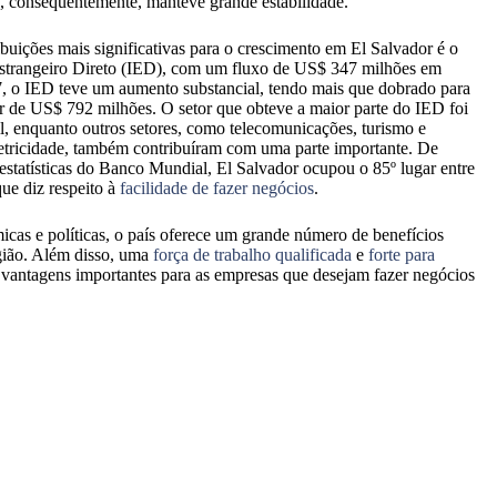
, consequentemente, manteve grande estabilidade.
buições mais significativas para o crescimento em El Salvador é o
strangeiro Direto (IED), com um fluxo de US$ 347 milhões em
 o IED teve um aumento substancial, tendo mais que dobrado para
or de US$ 792 milhões. O setor que obteve a maior parte do IED foi
til, enquanto outros setores, como telecomunicações, turismo e
etricidade, também contribuíram com uma parte importante. De
estatísticas do Banco Mundial, El Salvador ocupou o 85º lugar entre
ue diz respeito à
facilidade de fazer negócios
.
icas e políticas, o país oferece um grande número de benefícios
egião. Além disso, uma
força de trabalho qualificada
e
forte para
s vantagens importantes para as empresas que desejam fazer negócios