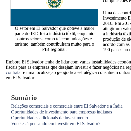
complicações e
Uma das contri
Investimento E
2016. Em 2017,
O setor em El Salvador que obteve a maior
atingir um val
parte do IED foi a indústria têxtil, enquanto
a indústria têx
outros setores, como telecomunicações e
produção de el
turismo, também contribuíram muito para o
acordo com as 
PIB regional.
190 países no q
Embora El Salvador tenha de lidar com várias instabilidades econôm
fiscais para as empresas que desejam investir e fazer negócios na r
contratar
e uma localização geográfica estratégica constituem outra
em El Salvador.
Sumário
Relações comerciais e comerciais entre El Salvador e a Índia
Oportunidades de investimento para empresas indianas
Oportunidades adicionais de investimento
Você está pensando em investir em El Salvador?