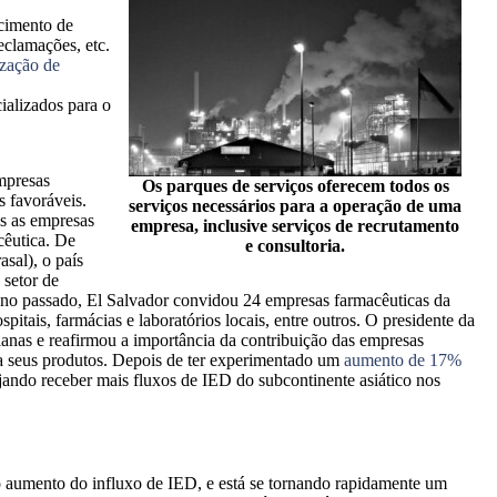
cimento de
eclamações, etc.
ização de
ializados para o
mpresas
Os parques de serviços oferecem todos os
s favoráveis.
serviços necessários para a operação de uma
is as empresas
empresa, inclusive serviços de recrutamento
cêutica. De
e consultoria.
sal), o país
setor de
ano passado, El Salvador convidou 24 empresas farmacêuticas da
itais, farmácias e laboratórios locais, entre outros. O presidente da
ianas e reafirmou a importância da contribuição das empresas
ra seus produtos. Depois de ter experimentado um
aumento de 17%
ando receber mais fluxos de IED do subcontinente asiático nos
 aumento do influxo de IED, e está se tornando rapidamente um