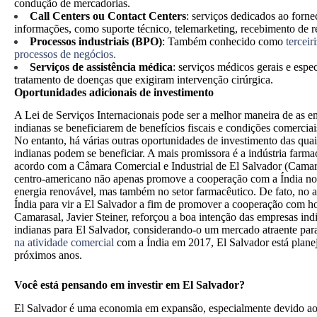
condução de mercadorias.
Call Centers ou Contact Centers
:
serviços dedicados ao forne
informações, como suporte técnico, telemarketing, recebimento de r
Processos industriais (BPO)
:
Também conhecido como
terceir
processos de negócios.
Serviços de assistência médica
:
serviços médicos gerais e espec
tratamento de doenças que exigiram intervenção cirúrgica.
Oportunidades adicionais de investimento
A Lei de Serviços Internacionais pode ser a melhor maneira de as e
indianas se beneficiarem de benefícios fiscais e condições comerciai
No entanto, há várias outras oportunidades de investimento das qua
indianas podem se beneficiar. A mais promissora é a indústria farma
acordo com a Câmara Comercial e Industrial de El Salvador (Camara
centro-americano não apenas promove a cooperação com a Índia no 
energia renovável, mas também no setor farmacêutico. De fato, no 
Índia para vir a El Salvador a fim de promover a cooperação com hosp
Camarasal, Javier Steiner, reforçou a boa intenção das empresas ind
indianas para El Salvador, considerando-o um mercado atraente pa
na atividade comercial
com a Índia em 2017, El Salvador está planej
próximos anos.
Você está pensando em investir em El Salvador?
El Salvador é uma economia em expansão, especialmente devido ao