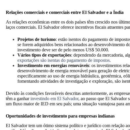
Relações comerciais e comerciais entre El Salvador e a Índia
As relações econômicas entre os dois países têm crescido nos últim
laços comerciais. El Salvador oferece incentivos fiscais atraentes p
Projetos de turismo
: estão isentos do pagamento de imposto
se forem adquiridos bens relacionados ao desenvolvimento do
investimento deve ser de pelo menos US$ 50.000.
Vários tipos de exportações
: dependendo da mercadoria, a
exportações são isentas do pagamento de impostos.
Investimento em energias renováveis
: os investimentos rel
desenvolvimento de energia renovável para geração de eletric
especificamente ao uso de energia hidráulica, geotérmica, eóli
fomentando atividades de investigação e exploração, são isen
Devido às condições favoráveis descritas anteriormente, as empresa
têm a ganhar
investindo em El Salvador
, ao passo que El Salvador s
um fluxo maior de IED em seu país; uma situação vantajosa para am
Oportunidades de investimento para empresas indianas
El Salvador tem um ótimo sistema político e jurídico com relação ao 