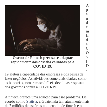
A
p
a
n
d
e
m
ia
d
a
C
O
V
O setor de Fintech precisa se adaptar
I
rapidamente aos desafios causados pela
D
COVID-19.
-
19 afetou a capacidade das empresas e dos países de
fazer negócios. As atividades comerciais diárias, como
as bancárias, tornaram-se difíceis devido às respostas
dos governos contra a COVID-19.
A fintech oferece uma solução para esse problema. De
acordo com o
Statista
, a Guatemala tem atualmente mais
de 7 milhões de usuários no mercado de fintech e o