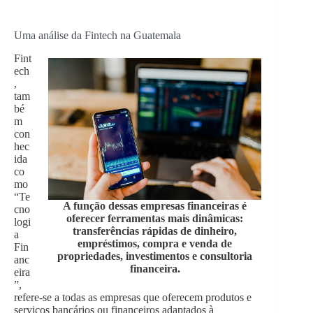
Uma análise da Fintech na Guatemala
Fint
ech
,
tam
bé
m
con
hec
ida
co
mo
“Te
A função dessas empresas financeiras é
cno
oferecer ferramentas mais dinâmicas:
logi
transferências rápidas de dinheiro,
a
empréstimos, compra e venda de
Fin
propriedades, investimentos e consultoria
anc
financeira.
eira
”,
refere-se a todas as empresas que oferecem produtos e
serviços bancários ou financeiros adaptados à