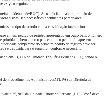
que exige o seguinte:
arteira de identidade/RUC). Se o solicitante atuar por meio de um
soas físicas, são necessários documentos particulares.
micas e o tipo de acordo com a classificação internacional
base em um pedido de registro apresentado em outro país, o número
de prioridade, bem como o país em que o pedido foi apresentado.
a autoridade competente do primeiro pedido de registro deve ser
cada e traduzida para o espanhol, conforme necessário.
.
timado em 13,90% da Unidade Tributária Peruana (UIT), sendo o
ei de Procedimentos Administrativos
(TUPA
) da Diretoria de
s:
equivale a 35,20% da Unidade Tributária Peruana (UIT). Você deve