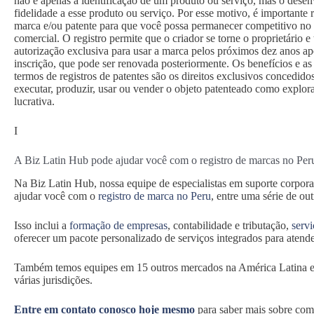
não é apenas a identificação de um produto ou serviço, mas o dese
fidelidade a esse produto ou serviço. Por esse motivo, é importante 
marca e/ou patente para que você possa permanecer competitivo n
comercial. O registro permite que o criador se torne o proprietário e
autorização exclusiva para usar a marca pelos próximos dez anos ap
inscrição, que pode ser renovada posteriormente. Os benefícios e a
termos de registros de patentes são os direitos exclusivos concedidos
executar, produzir, usar ou vender o objeto patenteado como explor
lucrativa.
I
A Biz Latin Hub pode ajudar você com o registro de marcas no Per
Na Biz Latin Hub, nossa equipe de especialistas em suporte corpor
ajudar você com o
registro de marca no Peru
, entre uma série de ou
Isso inclui a
formação de empresas
, contabilidade e tributação,
servi
oferecer um pacote personalizado de serviços integrados para atende
Também temos equipes em 15 outros mercados na América Latina e
várias jurisdições.
Entre em contato conosco hoje mesmo
para saber mais sobre como