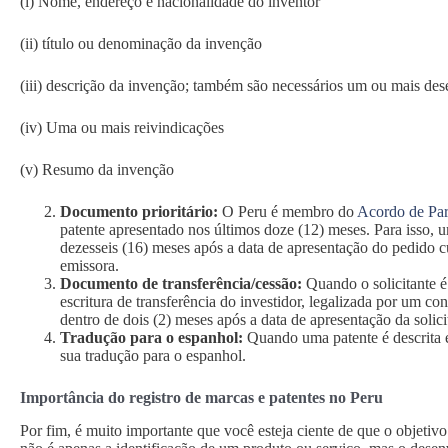
(i) Nome, endereço e nacionalidade do inventor
(ii) título ou denominação da invenção
(iii) descrição da invenção; também são necessários um ou mais des
(iv) Uma ou mais reivindicações
(v) Resumo da invenção
Documento prioritário:
O Peru é membro do
Acordo de Par
patente apresentado nos últimos doze (12) meses. Para isso, 
dezesseis (16) meses após a data de apresentação do pedido cuj
emissora.
Documento de transferência/cessão:
Quando o solicitante é
escritura de transferência do investidor, legalizada por um co
dentro de dois (2) meses após a data de apresentação da solic
Tradução para o espanhol:
Quando uma patente é descrita 
sua tradução para o espanhol.
Importância do registro de marcas e patentes no Peru
Por fim, é muito importante que você esteja ciente de que o objeti