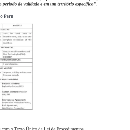
período de validade e em um território específico”.
no Peru
de com o Texto Único da Lei de Procedimentos