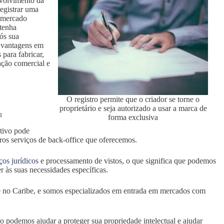
nvolvimento da
registrar uma
o mercado
 tenha
ós sua
s vantagens em
 para fabricar,
ação comercial e
O registro permite que o criador se torne o
proprietário e seja autorizado a usar a marca de
u
forma exclusiva
ativo pode
tros serviços de back-office que oferecemos.
ços jurídicos
e processamento de vistos, o que significa que podemos
r às suas necessidades específicas.
 no Caribe, e somos especializados em entrada em mercados com
 podemos ajudar a proteger sua propriedade intelectual e ajudar