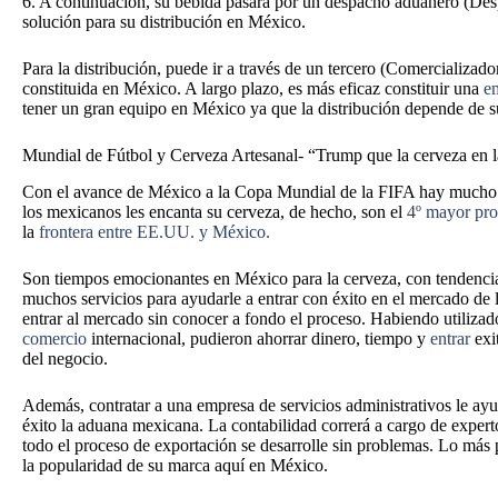
6. A continuación, su bebida pasará por un despacho aduanero (D
solución para su distribución en México.
Para la distribución, puede ir a través de un tercero (Comercializa
constituida en México. A largo plazo, es más eficaz constituir una
e
tener un gran equipo en México ya que la distribución depende de su
Mundial de Fútbol y Cerveza Artesanal- “Trump que la cerveza en 
Con el avance de México a la Copa Mundial de la FIFA hay mucho q
los mexicanos les encanta su cerveza, de hecho, son el
4º mayor pro
la
frontera entre EE.UU. y México.
Son tiempos emocionantes en México para la cerveza, con tendenci
muchos servicios para ayudarle a entrar con éxito en el mercado de la
entrar al mercado sin conocer a fondo el proceso. Habiendo utilizad
comercio
internacional, pudieron ahorrar dinero, tiempo y
entrar
exi
del negocio.
Además, contratar a una empresa de servicios administrativos le ayu
éxito la aduana mexicana. La contabilidad correrá a cargo de expert
todo el proceso de exportación se desarrolle sin problemas. Lo más 
la popularidad de su marca aquí en México.