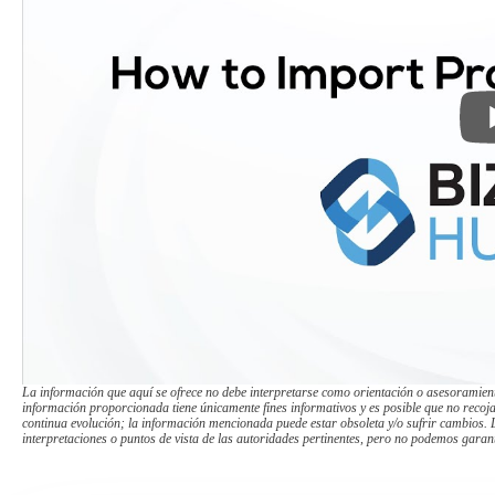
La información que aquí se ofrece no debe interpretarse como orientación o asesoramiento
información proporcionada tiene únicamente fines informativos y es posible que no recoj
continua evolución; la información mencionada puede estar obsoleta y/o sufrir cambios. L
interpretaciones o puntos de vista de las autoridades pertinentes, pero no podemos garant