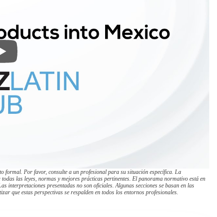
 formal. Por favor, consulte a un profesional para su situación específica. La
a todas las leyes, normas y mejores prácticas pertinentes. El panorama normativo está en
as interpretaciones presentadas no son oficiales. Algunas secciones se basan en las
izar que estas perspectivas se respalden en todos los entornos profesionales.