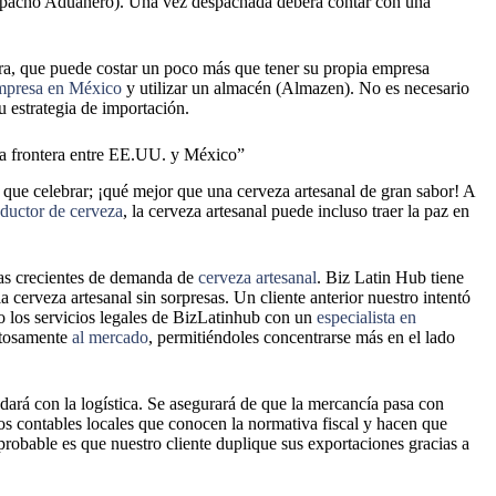
espacho Aduanero). Una vez despachada deberá contar con una
dora, que puede costar un poco más que tener su propia empresa
mpresa en México
y utilizar un almacén (Almazen). No es necesario
 estrategia de importación.
la frontera entre EE.UU. y México”
ue celebrar; ¡qué mejor que una cerveza artesanal de gran sabor! A
ductor de cerveza
, la cerveza artesanal puede incluso traer la paz en
as crecientes de demanda de
cerveza artesanal
. Biz Latin Hub tiene
 cerveza artesanal sin sorpresas. Un cliente anterior nuestro intentó
o los servicios legales de BizLatinhub con un
especialista en
tosamente
al mercado
, permitiéndoles concentrarse más en el lado
dará con la logística. Se asegurará de que la mercancía pasa con
os contables locales que conocen la normativa fiscal y hacen que
probable es que nuestro cliente duplique sus exportaciones gracias a