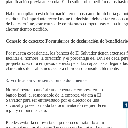
planificación previa adecuada. En la solicitud te pedirán datos bási
Haber recopilado esta información en el paso anterior debería gara
escritos. Es importante recordar que tu decisión debe estar en conso
de banca online, estructuras de comisiones competitivas o una integ
ahorrar tiempo perdido.
Consejo de experto: Formularios de declaración de beneficiario
Por nuestra experiencia, los bancos de El Salvador tienen extensos f
facilitar el nombre, la dirección y el porcentaje del DNI de cada per
propietario es otra empresa, deberás pelar las capas hasta llegar a l
claro antes de ir al banco acelera el proceso considerablemente.
3. Verificación y presentación de documentos
Normalmente, para abrir una cuenta de empresa en un
banco local, el responsable de la empresa viajará a El
Salvador para ser entrevistado por el director de una
sucursal y presentar toda la documentación requerida en
regla y en buen estado.
Puedes evitar la entrevista en persona contratando a un
representante local de confianza con poder notarial para que