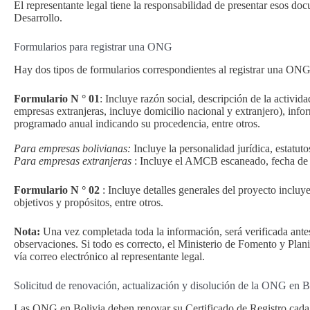
El representante legal tiene la responsabilidad de presentar esos doc
Desarrollo.
Formularios para registrar una ONG
Hay dos tipos de formularios correspondientes al registrar una ONG 
Formulario N ° 01
: Incluye razón social, descripción de la actividad
empresas extranjeras, incluye domicilio nacional y extranjero), info
programado anual indicando su procedencia, entre otros.
Para empresas bolivianas:
Incluye la personalidad jurídica, estatu
Para empresas extranjeras
: Incluye el AMCB escaneado, fecha de v
Formulario N ° 02
: Incluye detalles generales del proyecto incluye
objetivos y propósitos, entre otros.
Nota:
Una vez completada toda la información, será verificada antes 
observaciones. Si todo es correcto, el Ministerio de Fomento y Plani
vía correo electrónico al representante legal.
Solicitud de renovación, actualización y disolución de la ONG en B
Las ONG en Bolivia deben renovar su Certificado de Registro cada 