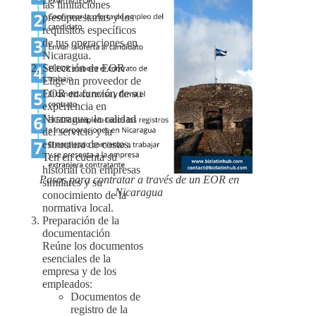
las limitaciones
presupuestarias y los
requisitos específicos
de tus operaciones en
Nicaragua.
Selección de EOR
Elige un proveedor de
EOR en función de su
experiencia en
Nicaragua, la calidad
del servicio y la
estructura de costes.
Ten en cuenta su
historial con empresas
Pasos para contratar a través de un EOR en
similares y su
Nicaragua
conocimiento de la
normativa local.
Preparación de la
documentación
Reúne los documentos
esenciales de la
empresa y de los
empleados:
Documentos de
registro de la