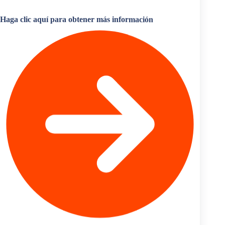
los mercados extranjeros.
Haga clic aquí para obtener más información
Un estudio realizado en 2014 por el Foro Económico
Mundial titulado “El Informe sobre el Comercio
Mundial Facilitador” examinó en profundidad las
relaciones comerciales internacionales. Uno de los
factores clave evaluados fue el atractivo de la entrada en
el mercado, basado en la capacidad de los países para
acceder a los mercados extranjeros. En general, México
ocupó el puesto 29 entre 138 países. El estudio encontró
que México tenía ventajas competitivas en las siguientes
áreas:
Aranceles equitativos
Número de documentos necesarios para importar
Transparencia aduanera
Apertura a la participación extranjera
Apertura a las normas comerciales multilaterales
¿Interesado en el comercio exterior de México?
A pesar de esta apertura, es necesario ser consciente de
las complejidades en el comercio internacional con
México. Navegar a su manera a través de las
leyes de