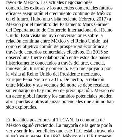
favor de México. Las actuales negociaciones
comerciales exitosas y los acuerdos comerciales futuros
eficaces asegurarán el crecimiento continuo de México
en el futuro. Hubo una visita reciente (febrero, 2017) a
México por el miembro del Parlamento Mark Garnier
del
Departamento de Comercio Internacional del Reino
Unido.
Esta visita incluyó conversaciones sobre la
relación continua entre México y el Reino Unido, así
como el objetivo común de prosperidad económica a
través de acuerdos comerciales efectivos. En 2015 se
observó una fuerte colaboración entre estos dos países
históricamente conectados a través del arte, ciencia,
innovación, turismo y comercio. Esto fue apoyado por
la visita al Reino Unido del Presidente mexicano,
Enrique Peña Nieto en 2015. De hecho, la relación
entre México y sus vecinos del norte se debe recalcar,
sin embargo no hay motivo de preocupación. México es
un actor global fuerte y los cambios potenciales pueden
abrir puertas a otras alianzas potenciales que aún no han
sido exploradas.
En los años posteriores al TLCAN, la economía de
México siguió creciendo. La mayoría de la gente podía
ver y sentir los beneficios que este TLC estaba trayendo
al país ya su gente. En 1997, México y la UE firmaron