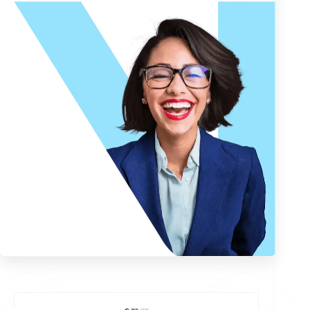
comercio internacional
, aduanas, barreras comerciales,
aranceles y tasa fiscales, puede presentar problemas
cuando usted está desarrollando un plan de entrada al
mercado latinoamericano.
Con la ayuda correcta, estos desafíos pueden ser
resueltos y le permitirán operar de forma exitosa en
México. Si necesita más información sobre el comercio
internacional con México y cómo los tratados de libre
comercio el país pueden beneficiar su negocio,
póngase
en contacto con nosotros
.
La información que aquí se ofrece no debe interpretarse como orientación
o asesoramiento formal. Por favor, consulte a un profesional para su
situación específica. La información proporcionada tiene únicamente fines
informativos y es posible que no recoja todas las leyes, normas y mejores
prácticas pertinentes. El panorama normativo está en continua evolución;
la información mencionada puede estar obsoleta y/o sufrir cambios. Las
interpretaciones presentadas no son oficiales. Algunas secciones se basan
en las interpretaciones o puntos de vista de las autoridades pertinentes,
pero no podemos garantizar que estas perspectivas se respalden en todos
los entornos profesionales.