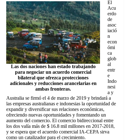
El
Acu
erdo
de
asoc
iació
n
econ
ómi
ca
glob
al
Las dos naciones han estado trabajando
entr
para negociar un acuerdo comercial
e
bilateral que ofrezca protecciones
Indo
adicionales y reducciones arancelarias en
nesi
ambas fronteras.
a y
Australia se firmó el 4 de marzo de 2019 y brindará a
las empresas australianas e indonesias la oportunidad de
expandir y diversificar sus relaciones económicas,
ofreciendo nuevas oportunidades y fomentando un
aumento del comercio. El comercio bidireccional entre
los dos valía más de $ 16.8 mil millones en 2017-2018,
y se espera que el acuerdo comercial IA-CEPA sirva
como un catalizador para el crecimiento.