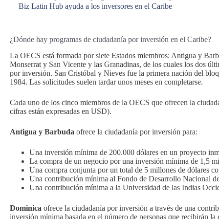
Biz Latin Hub ayuda a los inversores en el Caribe
¿Dónde hay programas de ciudadanía por inversión en el Caribe?
La OECS está formada por siete Estados miembros: Antigua y Barb
Monserrat y San Vicente y las Granadinas, de los cuales los dos úl
por inversión. San Cristóbal y Nieves fue la primera nación del blo
1984. Las solicitudes suelen tardar unos meses en completarse.
Cada uno de los cinco miembros de la OECS que ofrecen la ciudadaní
cifras están expresadas en USD).
Antigua y Barbuda
ofrece la ciudadanía por inversión para:
Una inversión mínima de 200.000 dólares en un proyecto inm
La compra de un negocio por una inversión mínima de 1,5 mi
Una compra conjunta por un total de 5 millones de dólares c
Una contribución mínima al Fondo de Desarrollo Nacional de
Una contribución mínima a la Universidad de las Indias Occi
Dominica
ofrece la ciudadanía por inversión a través de una contr
inversión mínima basada en el número de personas que recibirán la c