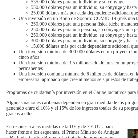
535.000 dólares para un individuo y su cónyuge
550.000 dólares para un individuo, su cónyuge y hasta
25.000 dólares más por cada dependiente adicional que 
Una inversión en un Bono de Socorro COVID-19 (más una tasa
250.000 dólares para una persona física (debe mantene
250.000 dólares para una persona, su cónyuge y una pe
250.000 dólares para un individuo, su cónyuge y hasta 
300.000 dólares para un individuo, su cónyuge y hasta
15.000 dólares más por cada dependiente adicional que 
Una inversión mínima de 300.000 dólares en un proyecto inm
cinco años
Una inversión mínima de 3,5 millones de dólares en un proyec
permanentes
Una inversión conjunta mínima de 6 millones de dólares, en l
empresarial aprobado que cree al menos seis puestos de traba
Programas de ciudadanía por inversión en el Caribe lucrativos para 
Algunas naciones caribeñas dependen en gran medida de los progra
generado entre el 10% y el 15% de los ingresos totales de su progra
gracias a ellos.
En respuesta a las medidas de la UE y de EE.UU. para
hacer frente a los esquemas, el Primer Ministro de Antigua
y Barbuda, Gaston Browne, ha tratado de promover una