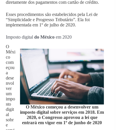
diretamente dos pagamentos com cartão de crédito.
Esses procedimentos são estabelecidos pela Lei de
“Simplicidade e Progresso Tributário”. Ela foi
implementada em 1º de julho de 2020.
Imposto digital
do México
em 2020
O
Méxi
co
com
eçou
a
dese
nvol
ver
um
impo
sto
O México começou a desenvolver um
digit
imposto digital sobre serviços em 2018. Em
al
2020, o Congresso aprovou a lei que
sobr
entrará em vigor em 1º de junho de 2020
e