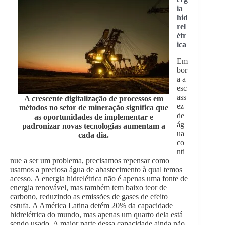
ia
hid
rel
étr
ica
Em
bor
a a
esc
ass
A crescente digitalização de processos em
ez
métodos no setor de mineração significa que
de
as oportunidades de implementar e
ág
padronizar novas tecnologias aumentam a
ua
cada dia.
co
nti
nue a ser um problema, precisamos repensar como
usamos a preciosa água de abastecimento à qual temos
acesso. A energia hidrelétrica não é apenas uma fonte de
energia renovável, mas também tem baixo teor de
carbono, reduzindo as emissões de gases de efeito
estufa. A América Latina detém 20% da capacidade
hidrelétrica do mundo, mas apenas um quarto dela está
sendo usado. A maior parte dessa capacidade ainda não