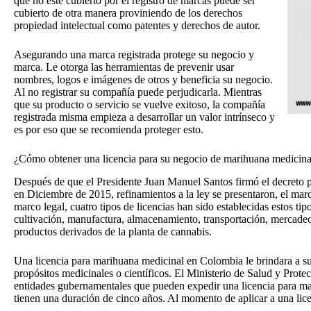
que no esté cubierto por el registro de marcas puede ser
cubierto de otra manera proviniendo de los derechos
propiedad intelectual como patentes y derechos de autor.
Asegurando una marca registrada protege su negocio y
marca. Le otorga las herramientas de prevenir usar
nombres, logos e imágenes de otros y beneficia su negocio.
Al no registrar su compañía puede perjudicarla. Mientras
que su producto o servicio se vuelve exitoso, la compañía
registrada misma empieza a desarrollar un valor intrínseco y
es por eso que se recomienda proteger esto.
¿Cómo obtener una licencia para su negocio de marihuana medicin
Después de que el Presidente Juan Manuel Santos firmó el decreto pa
en Diciembre de 2015, refinamientos a la ley se presentaron, el mar
marco legal, cuatro tipos de licencias han sido establecidas estos ti
cultivación, manufactura, almacenamiento, transportación, mercadeo
productos derivados de la planta de cannabis.
Una licencia para marihuana medicinal en Colombia le brindara a s
propósitos medicinales o científicos. El Ministerio de Salud y Protec
entidades gubernamentales que pueden expedir una licencia para mar
tienen una duración de cinco años. Al momento de aplicar a una licen