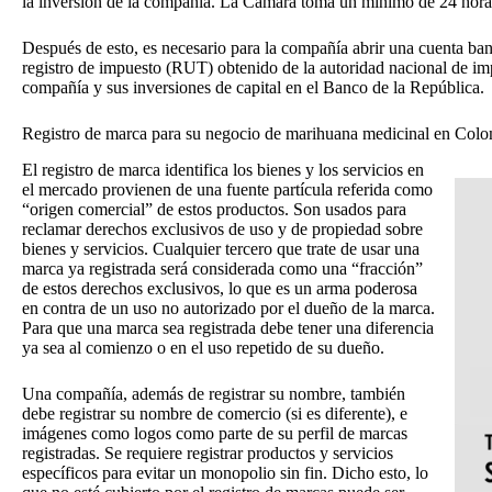
la inversión de la compañía. La Cámara toma un mínimo de 24 hora
Después de esto, es necesario para la compañía abrir una cuenta b
registro de impuesto (RUT) obtenido de la autoridad nacional de im
compañía y sus inversiones de capital en el Banco de la Repúblic
Registro de marca para su negocio de marihuana medicinal en Col
El registro de marca identifica los bienes y los servicios en
el mercado provienen de una fuente partícula referida como
“origen comercial” de estos productos. Son usados para
reclamar derechos exclusivos de uso y de propiedad sobre
bienes y servicios. Cualquier tercero que trate de usar una
marca ya registrada será considerada como una “fracción”
de estos derechos exclusivos, lo que es un arma poderosa
en contra de un uso no autorizado por el dueño de la marca.
Para que una marca sea registrada debe tener una diferencia
ya sea al comienzo o en el uso repetido de su dueño.
Una compañía, además de registrar su nombre, también
debe registrar su nombre de comercio (si es diferente), e
imágenes como logos como parte de su perfil de marcas
registradas. Se requiere registrar productos y servicios
específicos para evitar un monopolio sin fin. Dicho esto, lo