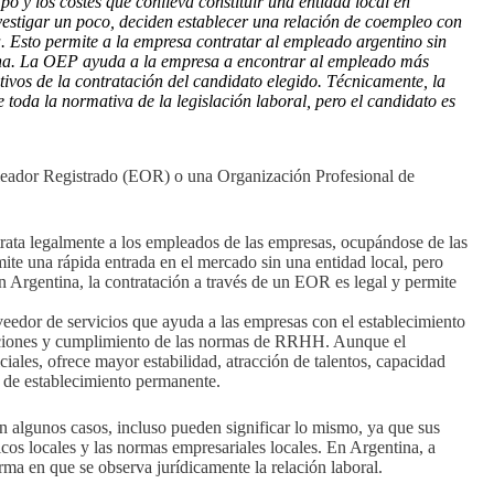
po y los costes que conlleva constituir una entidad local en
vestigar un poco, deciden establecer una relación de coempleo con
Esto permite a la empresa contratar al empleado argentino sin
ina. La OEP ayuda a la empresa a encontrar al empleado más
tivos de la contratación del candidato elegido. Técnicamente, la
toda la normativa de la legislación laboral, pero el candidato es
pleador Registrado (EOR) o una Organización Profesional de
rata legalmente a los empleados de las empresas, ocupándose de las
ite una rápida entrada en el mercado sin una entidad local, pero
En Argentina, la contratación a través de un EOR es legal y permite
eedor de servicios que ayuda a las empresas con el establecimiento
staciones y cumplimiento de las normas de RRHH. Aunque el
ciales, ofrece mayor estabilidad, atracción de talentos, capacidad
 de establecimiento permanente.
n algunos casos, incluso pueden significar lo mismo, ya que sus
icos locales y las normas empresariales locales. En Argentina, a
rma en que se observa jurídicamente la relación laboral.