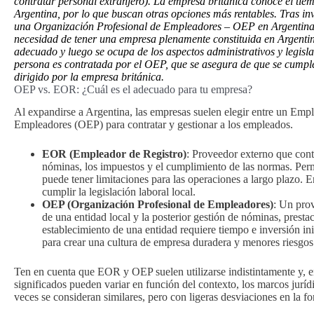
contratar personal extranjero). La empresa británica conoce el tiem
Argentina, por lo que buscan otras opciones más rentables. Tras in
una Organización Profesional de Empleadores – OEP en Argentina. 
necesidad de tener una empresa plenamente constituida en Argent
adecuado y luego se ocupa de los aspectos administrativos y legisla
persona es contratada por el OEP, que se asegura de que se cumple 
dirigido por la empresa británica.
OEP vs. EOR: ¿Cuál es el adecuado para tu empresa?
Al expandirse a Argentina, las empresas suelen elegir entre un Em
Empleadores (OEP) para contratar y gestionar a los empleados.
EOR (Empleador de Registro)
: Proveedor externo que cont
nóminas, los impuestos y el cumplimiento de las normas. Perm
puede tener limitaciones para las operaciones a largo plazo. 
cumplir la legislación laboral local.
OEP (Organización Profesional de Empleadores)
: Un prov
de una entidad local y la posterior gestión de nóminas, pre
establecimiento de una entidad requiere tiempo e inversión ini
para crear una cultura de empresa duradera y menores riesgos
Ten en cuenta que EOR y OEP suelen utilizarse indistintamente y, e
significados pueden variar en función del contexto, los marcos juríd
veces se consideran similares, pero con ligeras desviaciones en la fo