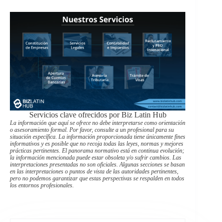
Servicios clave ofrecidos por Biz Latin Hub
La información que aquí se ofrece no debe interpretarse como orientación
o asesoramiento formal. Por favor, consulte a un profesional para su
situación específica. La información proporcionada tiene únicamente fines
informativos y es posible que no recoja todas las leyes, normas y mejores
prácticas pertinentes. El panorama normativo está en continua evolución;
la información mencionada puede estar obsoleta y/o sufrir cambios. Las
interpretaciones presentadas no son oficiales. Algunas secciones se basan
en las interpretaciones o puntos de vista de las autoridades pertinentes,
pero no podemos garantizar que estas perspectivas se respalden en todos
los entornos profesionales.