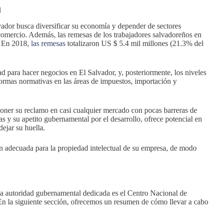
l
dor busca diversificar su economía y depender de sectores
l comercio. Además, las remesas de los trabajadores salvadoreños en
. En 2018,
las remesas
totalizaron US $ 5.4 mil millones (21.3% del
ad para hacer negocios en El Salvador, y, posteriormente, los niveles
formas normativas en las áreas de impuestos, importación y
poner su reclamo en casi cualquier mercado con pocas barreras de
 y su apetito gubernamental por el desarrollo, ofrece potencial en
ejar su huella.
ón adecuada para la propiedad intelectual de su empresa, de modo
 la autoridad gubernamental dedicada es el Centro Nacional de
. En la siguiente sección, ofrecemos un resumen de cómo llevar a cabo