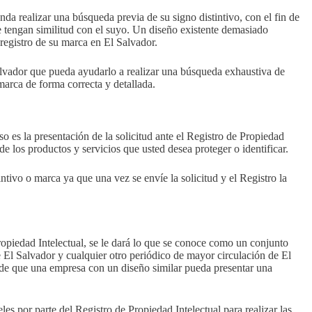
da realizar una búsqueda previa de su signo distintivo, con el fin de
e tengan similitud con el suyo. Un diseño existente demasiado
 registro de su marca en El Salvador.
Salvador que pueda ayudarlo a realizar una búsqueda exhaustiva de
marca de forma correcta y detallada.
so es la presentación de la solicitud ante el Registro de Propiedad
de los productos y servicios que usted desea proteger o identificar.
ntivo o marca ya que una vez se envíe la solicitud y el Registro la
Propiedad Intelectual, se le dará lo que se conoce como un conjunto
e El Salvador y cualquier otro periódico de mayor circulación de El
o de que una empresa con un diseño similar pueda presentar una
les por parte del Registro de Propiedad Intelectual para realizar las