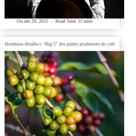
On
abr 29, 2025
Read Time
11 mins
Honduras desafia o “Big 5” dos países produtores de café