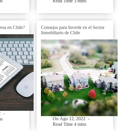
ns
Read Time
3 mins
esa en Chile?
Consejos para Invertir en el Sector
Inmobiliario de Chile
2
On
Ago 12, 2022
ns
Read Time
4 mins