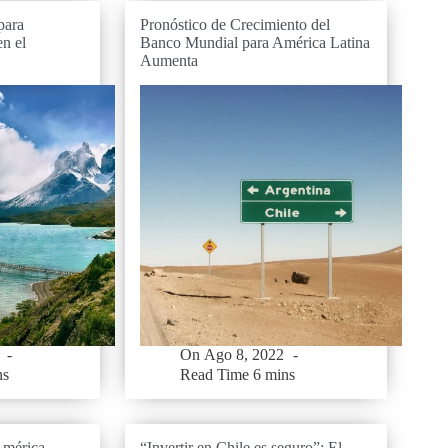
para
Pronóstico de Crecimiento del
en el
Banco Mundial para América Latina
Aumenta
On
Ago 8, 2022
ns
Read Time
6 mins
América
“Invertir en Chile es seguro”: El