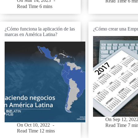
On
Mar 14, 2023
Read Time
6 mi
Read Time
6 mins
¿Cómo funciona la aplicación de las
¿Cómo crear una Empr
marcas en América Latina?
On
Sep 12, 202
On
Oct 10, 2022
Read Time
7 mi
Read Time
12 mins