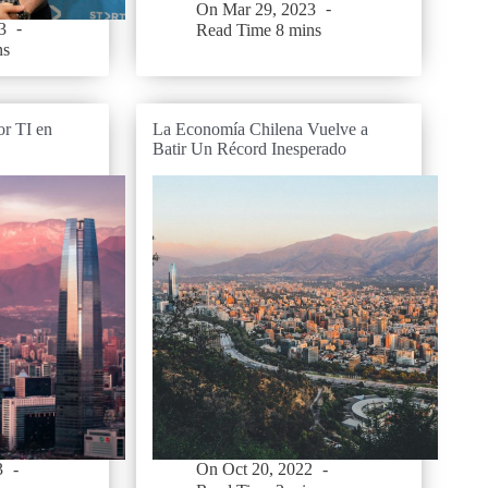
On
Mar 29, 2023
3
Read Time
8 mins
ns
or TI en
La Economía Chilena Vuelve a
Batir Un Récord Inesperado
3
On
Oct 20, 2022