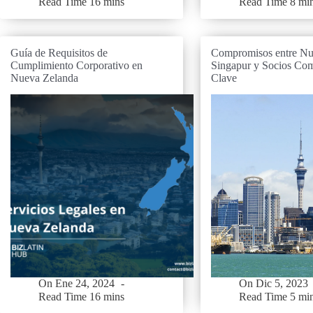
Read Time
16 mins
Read Time
8 mi
Guía de Requisitos de
Compromisos entre Nu
Cumplimiento Corporativo en
Singapur y Socios Com
Nueva Zelanda
Clave
On
Ene 24, 2024
On
Dic 5, 2023
Read Time
16 mins
Read Time
5 mi