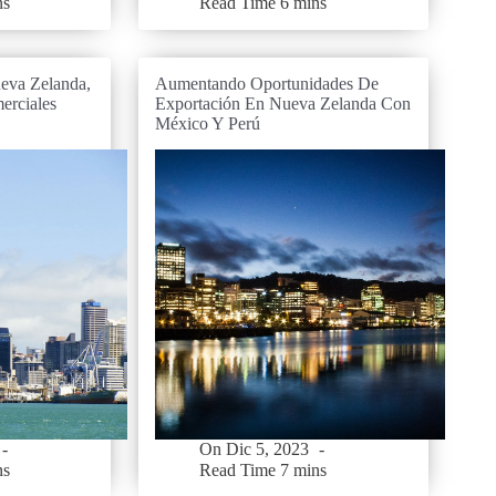
ns
Read Time
6 mins
eva Zelanda,
Aumentando Oportunidades De
erciales
Exportación En Nueva Zelanda Con
México Y Perú
On
Dic 5, 2023
ns
Read Time
7 mins