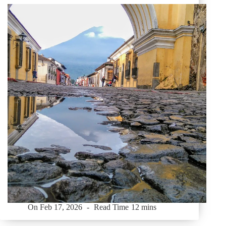
On
Feb 17, 2026
Read Time
12 mins